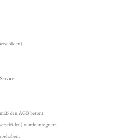
serschäden)
Service!
gemäß den AGB betont.
serschäden) wurde integriert.
orgehoben.