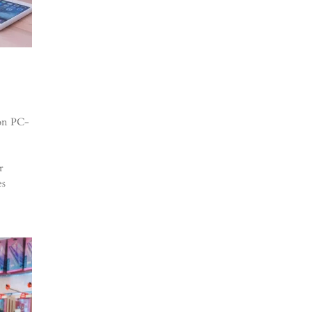
von PC-
r
es