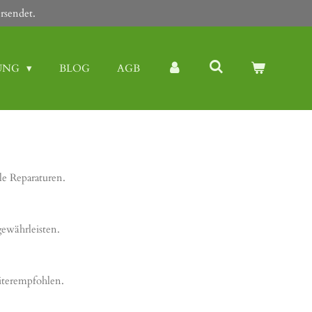
rsendet.
UNG
BLOG
AGB
le Reparaturen.
ewährleisten.
iterempfohlen.