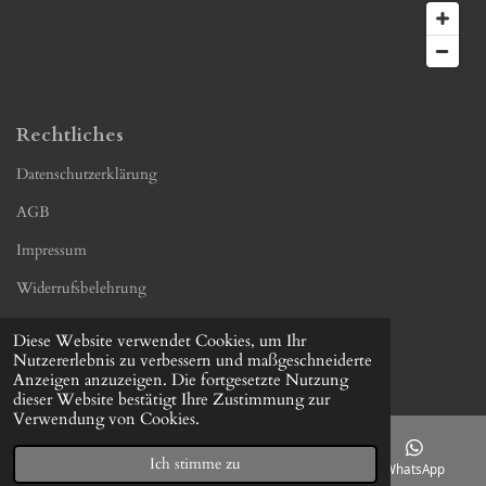
Rechtliches
Datenschutzerklärung
AGB
Impressum
Widerrufsbelehrung
Kontaktformular
Diese Website verwendet Cookies, um Ihr
© 2023 - 2026 SMARTPLUS24
Nutzererlebnis zu verbessern und maßgeschneiderte
Mit Unterstützung von
Webador
Anzeigen anzuzeigen. Die fortgesetzte Nutzung
dieser Website bestätigt Ihre Zustimmung zur
Verwendung von Cookies.
Ich stimme zu
E-Mail
Telefon
Karte
WhatsApp