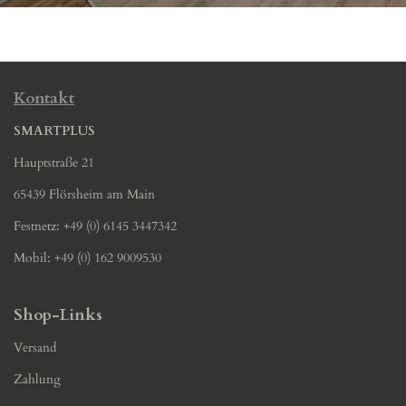
Kontakt
SMARTPLUS
Hauptstraße 21
65439 Flörsheim am Main
Festnetz: +49 (0) 6145 3447342
Mobil: +49 (0) 162 9009530
Shop-Links
Versand
Zahlung