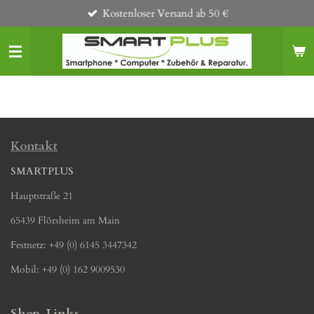
Kostenloser Versand ab 50 €
Zum
Hauptinhalt
springen
Kontakt
SMARTPLUS
Hauptstraße 21
65439 Flörsheim am Main
Festnetz: +49 (0) 6145 3447342
Mobil: +49 (0) 162 9009530
Shop-Links