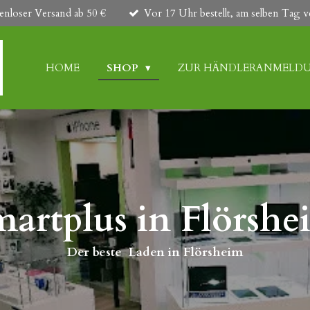
enloser Versand ab 50 €
Vor 17 Uhr bestellt, am selben Tag v
HOME
SHOP
ZUR HÄNDLERANMELD
martplus in Flörshe
Der beste Laden in Flörsheim