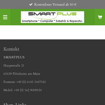
Kostenloser Versand ab 50 €
Zum
Hauptinhalt
springen
Kontakt
SMARTPLUS
Hauptstraße 21
65439 Flörsheim am Main
Festnetz: +49 (0) 6145 3447342
Mobil: +49 (0) 162 9009530
Shop-Links