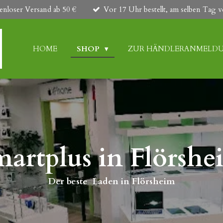
enloser Versand ab 50 €
Vor 17 Uhr bestellt, am selben Tag v
HOME
SHOP
ZUR HÄNDLERANMELD
martplus in Flörshe
Der beste Laden in Flörsheim