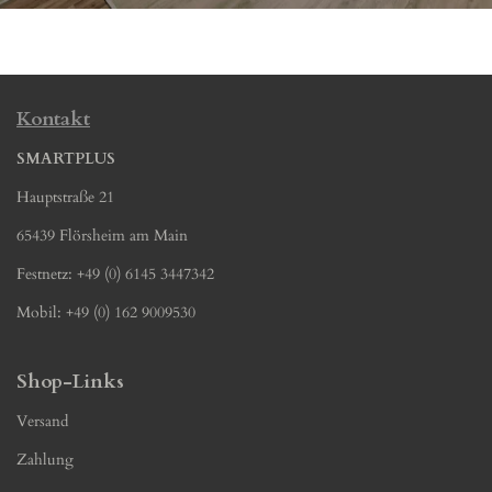
Kontakt
SMARTPLUS
Hauptstraße 21
65439 Flörsheim am Main
Festnetz: +49 (0) 6145 3447342
Mobil: +49 (0) 162 9009530
Shop-Links
Versand
Zahlung