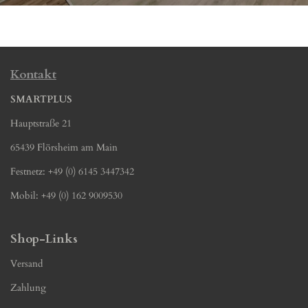
Kontakt
SMARTPLUS
Hauptstraße 21
65439 Flörsheim am Main
Festnetz: +49 (0) 6145 3447342
Mobil: +49 (0) 162 9009530
Shop-Links
Versand
Zahlung