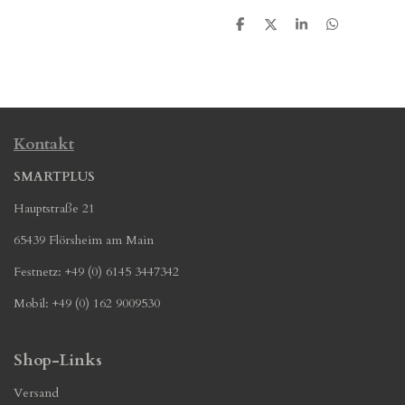
T
T
T
T
e
e
e
e
i
i
i
i
l
l
l
l
e
e
e
e
n
n
n
n
Kontakt
SMARTPLUS
Hauptstraße 21
65439 Flörsheim am Main
Festnetz: +49 (0) 6145 3447342
Mobil: +49 (0) 162 9009530
Shop-Links
Versand